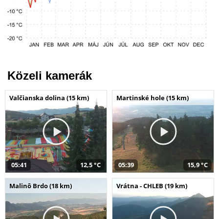
Közeli kamerák
Valčianska dolina (15 km)
Martinské hole (15 km)
05:41
12,5 °C
05:39
15,9 °C
Malinô Brdo (18 km)
Vrátna - CHLEB (19 km)