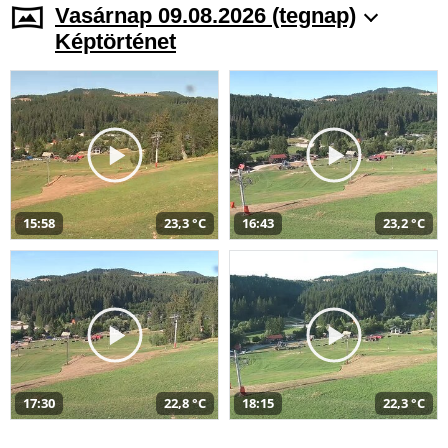
Vasárnap 09.08.2026 (tegnap)
Képtörténet
15:58
23,3 °C
16:43
23,2 °C
17:30
22,8 °C
18:15
22,3 °C