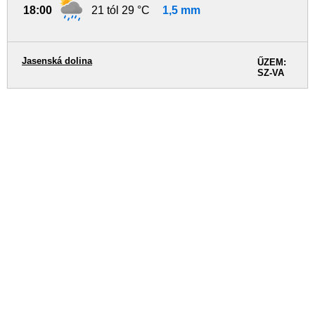
18:00
21 tól 29 °C
1,5 mm
Jasenská dolina
ŰZEM:
SZ-VA