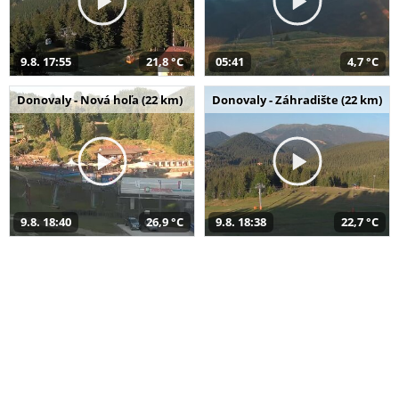
9.8. 17:55
21,8 °C
05:41
4,7 °C
Donovaly - Nová hoľa (22 km)
Donovaly - Záhradište (22 km)
9.8. 18:40
26,9 °C
9.8. 18:38
22,7 °C