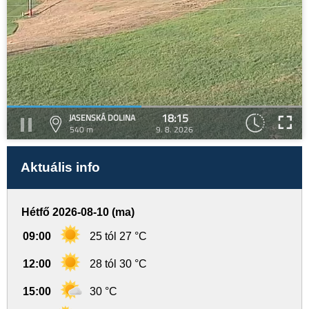
18:15
JASENSKÁ DOLINA
540 m
9. 8. 2026
Aktuális info
Hétfő 2026-08-10 (ma)
09:00
25 tól 27 °C
12:00
28 tól 30 °C
15:00
30 °C