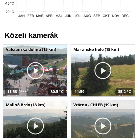
Közeli kamerák
Valčianska dolina (15 km)
Martinské hole (15 km)
11:58
30,5 °C
11:59
35,2 °C
Malinô Brdo (18 km)
Vrátna - CHLEB (19 km)