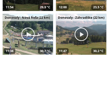
11:54
29,9 °C
12:00
23,5 °C
Donovaly - Nová hoľa (22 km)
Donovaly - Záhradište (22 km)
11:38
30,7 °C
11:47
30,2 °C