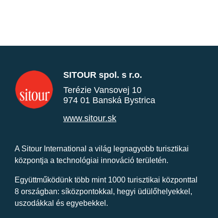
SITOUR spol. s r.o.
Terézie Vansovej 10
974 01 Banská Bystrica
www.sitour.sk
A Sitour International a világ legnagyobb turisztikai
központja a technológiai innováció területén.
Együttműködünk több mint 1000 turisztikai központtal
8 országban: síközpontokkal, hegyi üdülőhelyekkel,
uszodákkal és egyebekkel.