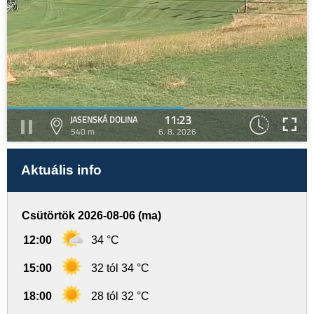
11:23
JASENSKÁ DOLINA
540 m
6. 8. 2026
Aktuális info
Csütörtök 2026-08-06 (ma)
12:00
34 °C
15:00
32 tól 34 °C
18:00
28 tól 32 °C