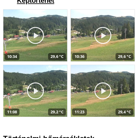
Képtörténet
10:34
29,6 °C
10:36
29,6 °C
11:08
29,2 °C
11:23
29,4 °C