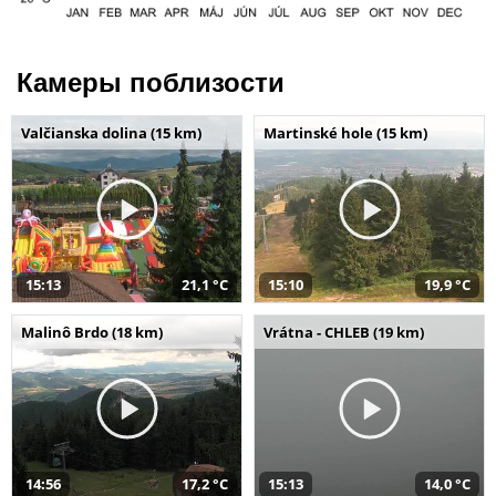
Камеры поблизости
Valčianska dolina (15 km)
Martinské hole (15 km)
15:13
21,1 °C
15:10
19,9 °C
Malinô Brdo (18 km)
Vrátna - CHLEB (19 km)
14:56
17,2 °C
15:13
14,0 °C