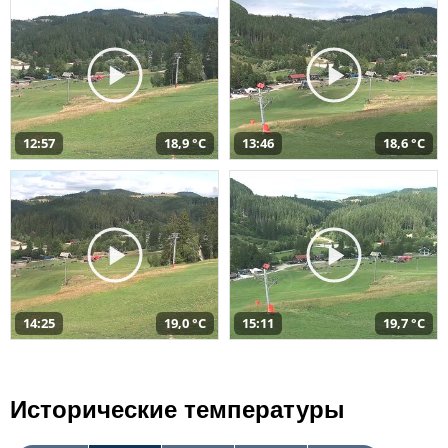
12:57
18,9 °C
13:46
18,6 °C
14:25
19,0 °C
15:11
19,7 °C
Исторические температуры