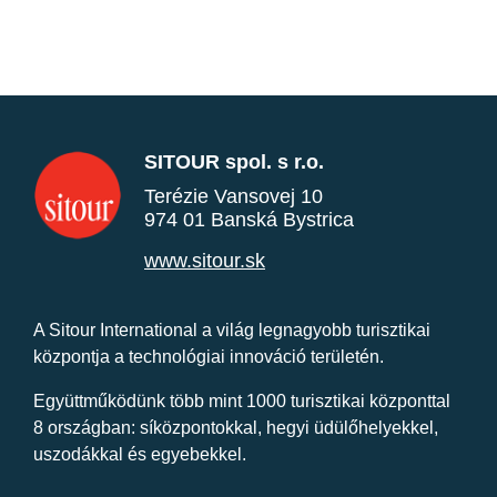
SITOUR spol. s r.o.
Terézie Vansovej 10
974 01 Banská Bystrica
www.sitour.sk
A Sitour International a világ legnagyobb turisztikai
központja a technológiai innováció területén.
Együttműködünk több mint 1000 turisztikai központtal
8 országban: síközpontokkal, hegyi üdülőhelyekkel,
uszodákkal és egyebekkel.