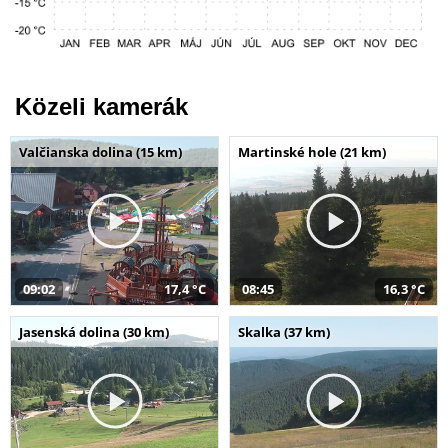
Közeli kamerák
Valčianska dolina (15 km)
Martinské hole (21 km)
09:02
17,4 °C
08:45
16,3 °C
Jasenská dolina (30 km)
Skalka (37 km)