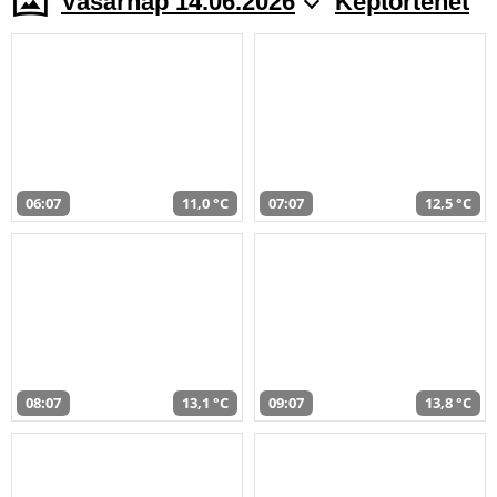
Vasárnap 14.06.2026
Képtörténet
06:07
11,0 °C
07:07
12,5 °C
08:07
13,1 °C
09:07
13,8 °C