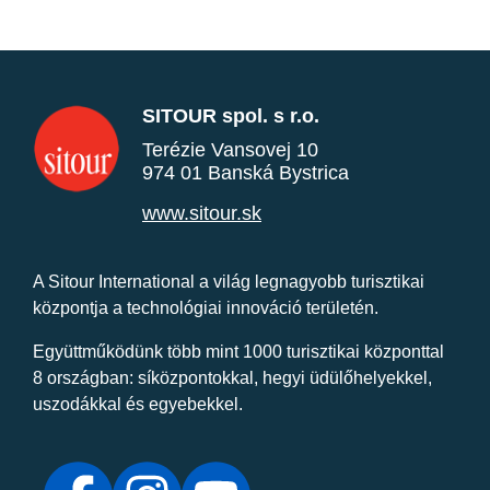
SITOUR spol. s r.o.
Terézie Vansovej 10
974 01 Banská Bystrica
www.sitour.sk
A Sitour International a világ legnagyobb turisztikai
központja a technológiai innováció területén.
Együttműködünk több mint 1000 turisztikai központtal
8 országban: síközpontokkal, hegyi üdülőhelyekkel,
uszodákkal és egyebekkel.