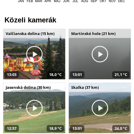
Közeli kamerák
Valčianska dolina (15 km)
Martinské hole (21 km)
13:03
18,0 °C
13:01
21,1 °C
Jasenská dolina (30 km)
Skalka (37 km)
12:57
18,9 °C
13:01
24,0 °C