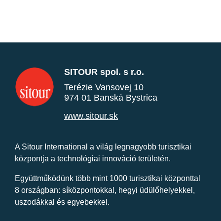
SITOUR spol. s r.o.
Terézie Vansovej 10
974 01 Banská Bystrica
www.sitour.sk
A Sitour International a világ legnagyobb turisztikai
központja a technológiai innováció területén.
Együttműködünk több mint 1000 turisztikai központtal
8 országban: síközpontokkal, hegyi üdülőhelyekkel,
uszodákkal és egyebekkel.