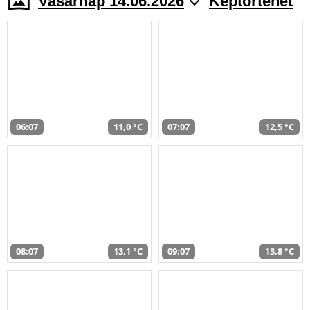
Vasárnap 14.06.2026
Képtörténet
06:07
11,0 °C
07:07
12,5 °C
08:07
13,1 °C
09:07
13,8 °C