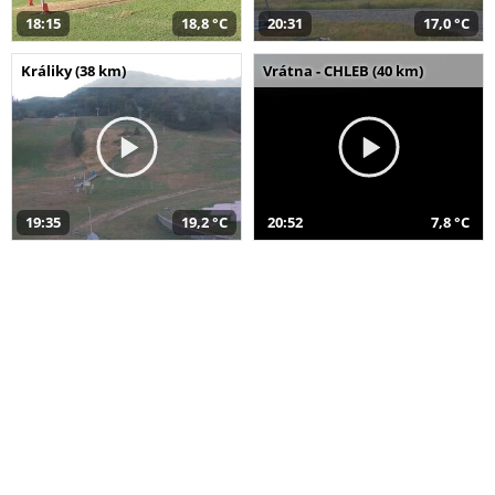
18:15
18,8 °C
20:31
17,0 °C
Králiky (38 km)
Vrátna - CHLEB (40 km)
19:35
19,2 °C
20:52
7,8 °C