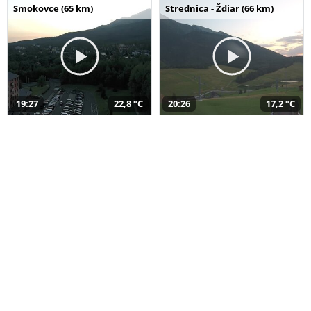
Smokovce (65 km)
Strednica - Ždiar (66 km)
19:27
22,8 °C
20:26
17,2 °C