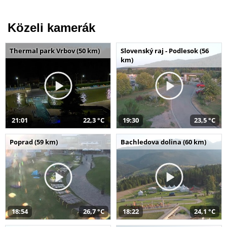
Közeli kamerák
Thermal park Vrbov (50 km)
Slovenský raj - Podlesok (56
km)
21:01
22,3 °C
19:30
23,5 °C
Poprad (59 km)
Bachledova dolina (60 km)
18:54
26,7 °C
18:22
24,1 °C