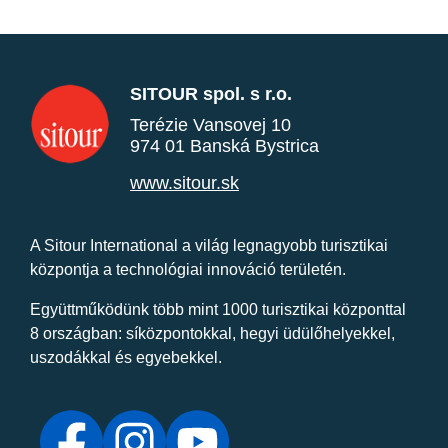
SITOUR spol. s r.o.
Terézie Vansovej 10
974 01 Banská Bystrica
www.sitour.sk
A Sitour International a világ legnagyobb turisztikai
központja a technológiai innováció területén.
Együttműködünk több mint 1000 turisztikai központtal
8 országban: síközpontokkal, hegyi üdülőhelyekkel,
uszodákkal és egyebekkel.