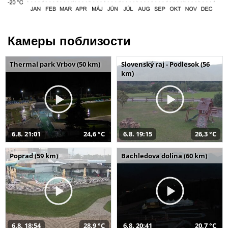
Камеры поблизости
Thermal park Vrbov (50 km)
Slovenský raj - Podlesok (56
km)
6.8. 21:01
24,6 °C
6.8. 19:15
26,3 °C
Poprad (59 km)
Bachledova dolina (60 km)
6.8. 18:54
28,9 °C
6.8. 20:41
20,7 °C