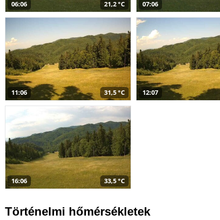
06:06
21,2 °C
07:06
11:06
31,5 °C
12:07
16:06
33,5 °C
Történelmi hőmérsékletek