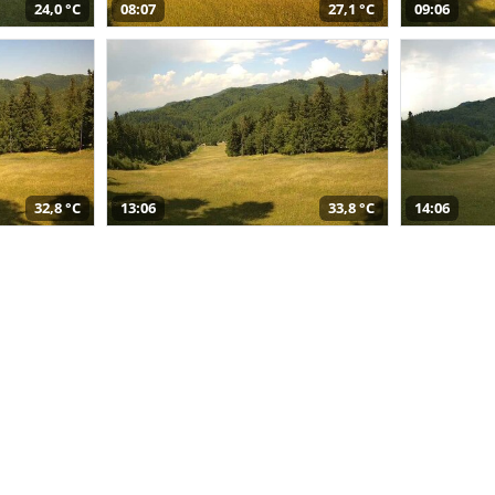
24,0 °C
08:07
27,1 °C
09:06
32,8 °C
13:06
33,8 °C
14:06