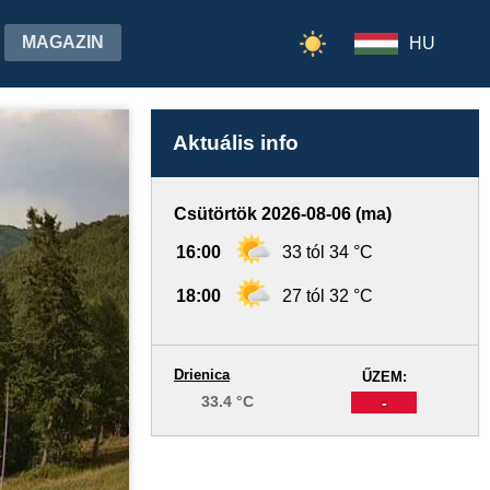
MAGAZIN
HU
Aktuális info
Csütörtök 2026-08-06 (ma)
16:00
33 tól 34 °C
18:00
27 tól 32 °C
Drienica
ŰZEM:
33.4 °C
-