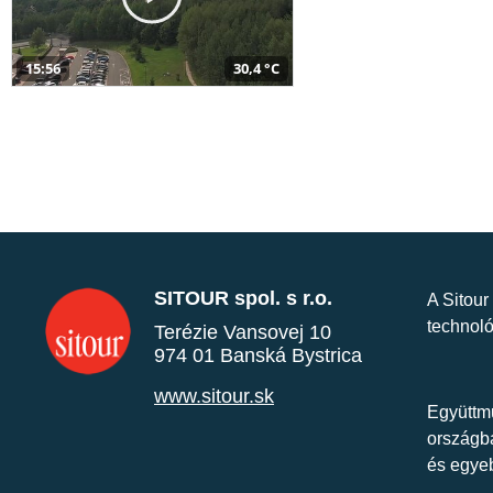
15:56
30,4 °C
SITOUR spol. s r.o.
A Sitour
technoló
Terézie Vansovej 10
974 01 Banská Bystrica
www.sitour.sk
Együttmű
országba
és egye