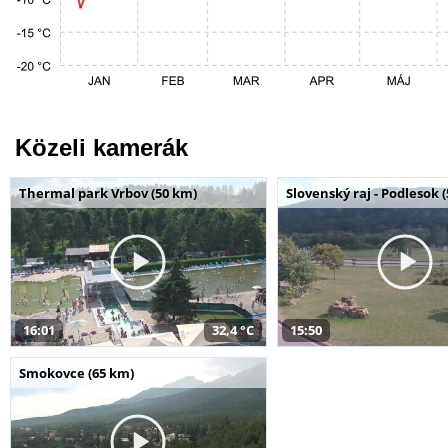
Közeli kamerák
Thermal park Vrbov (50 km)
Slovenský raj - Podlesok 
16:01
32,4 °C
15:50
Smokovce (65 km)