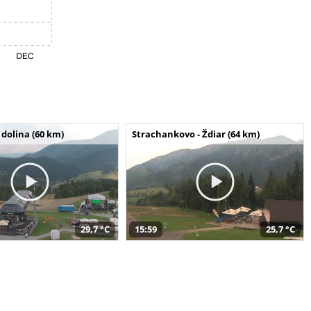
dolina (60 km)
Strachankovo - Ždiar (64 km)
29,7 °C
15:59
25,7 °C