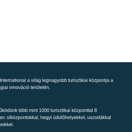
 International a világ legnagyobb turisztikai központja a
giai innováció területén.
ködünk több mint 1000 turisztikai központtal 8
n: síközpontokkal, hegyi üdülőhelyekkel, uszodákkal
bekkel.