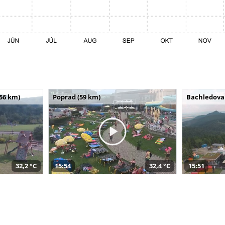
(56 km)
Poprad (59 km)
Bachledova 
32,2 °C
15:54
32,4 °C
15:51