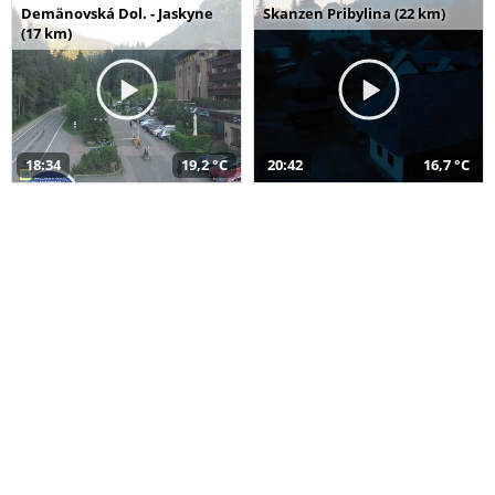
Demänovská Dol. - Jaskyne
Skanzen Pribylina (22 km)
(17 km)
18:34
19,2 °C
20:42
16,7 °C