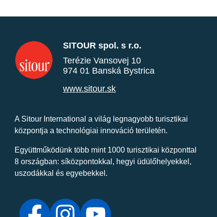
SITOUR spol. s r.o.
Terézie Vansovej 10
974 01 Banská Bystrica
www.sitour.sk
A Sitour International a világ legnagyobb turisztikai
központja a technológiai innováció területén.
Együttműködünk több mint 1000 turisztikai központtal
8 országban: síközpontokkal, hegyi üdülőhelyekkel,
uszodákkal és egyebekkel.