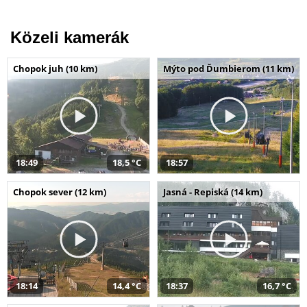
Közeli kamerák
Chopok juh (10 km)
Mýto pod Ďumbierom (11 km)
18:49
18,5 °C
18:57
Chopok sever (12 km)
Jasná - Repiská (14 km)
18:14
14,4 °C
18:37
16,7 °C