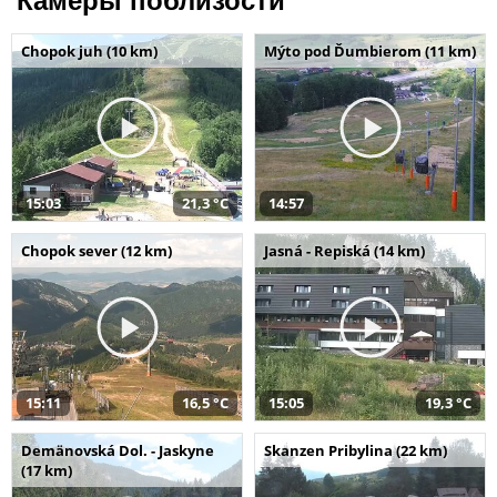
Камеры поблизости
Chopok juh (10 km)
Mýto pod Ďumbierom (11 km)
15:03
21,3 °C
14:57
Chopok sever (12 km)
Jasná - Repiská (14 km)
15:11
16,5 °C
15:05
19,3 °C
Demänovská Dol. - Jaskyne
Skanzen Pribylina (22 km)
(17 km)