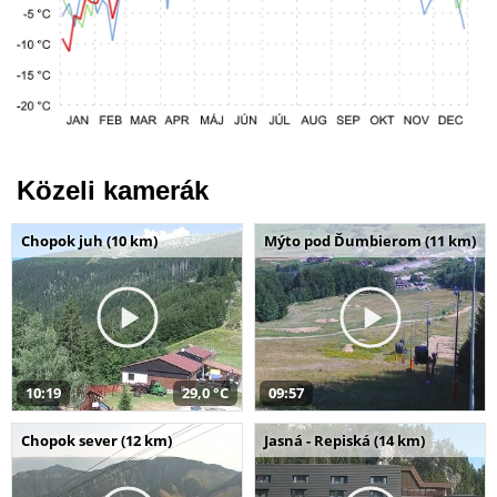
Közeli kamerák
Chopok juh (10 km)
Mýto pod Ďumbierom (11 km)
10:19
29,0 °C
09:57
Chopok sever (12 km)
Jasná - Repiská (14 km)