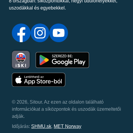
8 országban: síközpontokkal, hegyi üdülőhelyekkel,
uszodákkal és egyebekkel.
© 2026, Sitour. Az ezen az oldalon található
információkat a síközpontok és uszodák üzemeltetői
adják.
Időjárás:
SHMU.sk
,
MET Norway