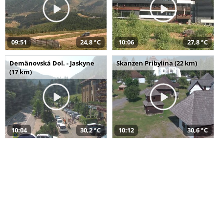
09:51
24,8 °C
10:06
27,8 °C
Demänovská Dol. - Jaskyne
Skanzen Pribylina (22 km)
(17 km)
10:04
30,2 °C
10:12
30,6 °C