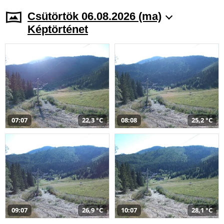
Csütörtök 06.08.2026 (ma)
Képtörténet
07:07
22,3 °C
08:08
25,2 °C
09:07
26,9 °C
10:07
28,1 °C