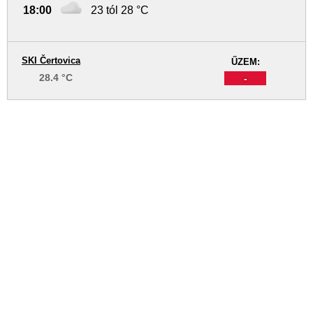
18:00
23 tól 28 °C
SKI Čertovica
ŰZEM:
28.4 °C
-