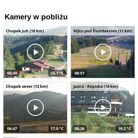
Kamery w pobliżu
Chopok juh (10 km)
Mýto pod Ďumbierom (11 km)
06:49
24,1 °C
06:57
Chopok sever (12 km)
Jasná - Repiská (14 km)
06:47
17,0 °C
06:36
19,2 °C