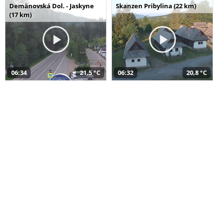
Demänovská Dol. - Jaskyne
Skanzen Pribylina (22 km)
(17 km)
06:34
21,5 °C
06:32
20,8 °C