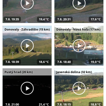
7.8. 19:35
19,4 °C
7.8. 20:31
17,6 °C
Donovaly - Záhradište (15 km)
Donovaly - Nová hoľa (17 km)
7.8. 18:39
18,6 °C
7.8. 18:40
19,0 °C
Pustý hrad (20 km)
Jasenská dolina (32 km)
7.8. 21:00
21,4 °C
7.8. 18:15
18,8 °C