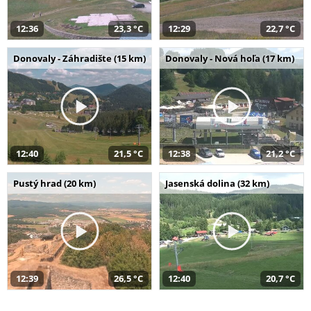
12:36
23,3 °C
12:29
22,7 °C
Donovaly - Záhradište (15 km)
Donovaly - Nová hoľa (17 km)
12:40
21,5 °C
12:38
21,2 °C
Pustý hrad (20 km)
Jasenská dolina (32 km)
12:39
26,5 °C
12:40
20,7 °C