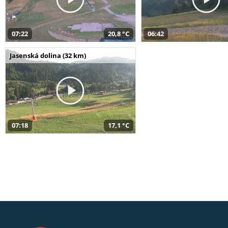
07:22
20,8 °C
06:42
Jasenská dolina (32 km)
07:18
17,1 °C