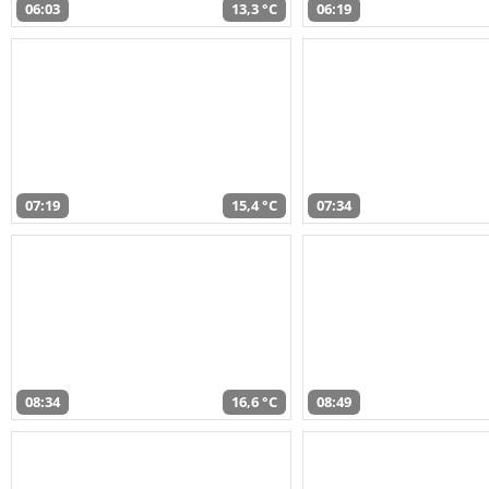
06:03
13,3 °C
06:19
07:19
15,4 °C
07:34
08:34
16,6 °C
08:49