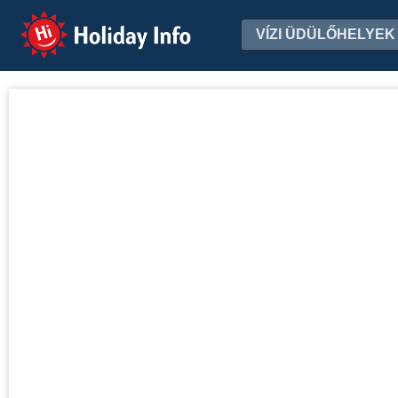
Holiday Info
VÍZI ÜDÜLŐHELYEK