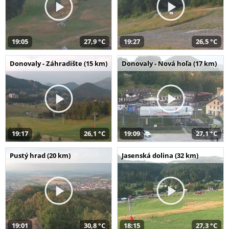
19:05
27,9 °C
19:27
26,5 °C
Donovaly - Záhradište (15 km)
Donovaly - Nová hoľa (17 km)
19:17
26,1 °C
19:09
27,1 °C
Pustý hrad (20 km)
Jasenská dolina (32 km)
19:01
30,8 °C
18:15
27,3 °C