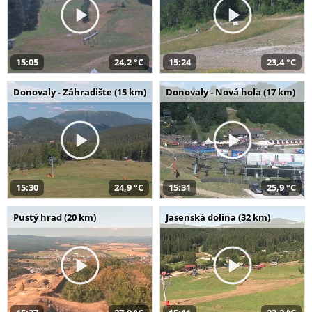
15:05
24,2 °C
15:24
23,4 °C
Donovaly - Záhradište (15 km)
Donovaly - Nová hoľa (17 km)
15:30
24,9 °C
15:31
25,9 °C
Pustý hrad (20 km)
Jasenská dolina (32 km)