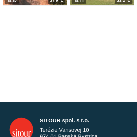
15:37
27,9 °C
15:11
23,2 °C
SITOUR spol. s r.o.
Terézie Vansovej 10
974 01 Banská Bystrica