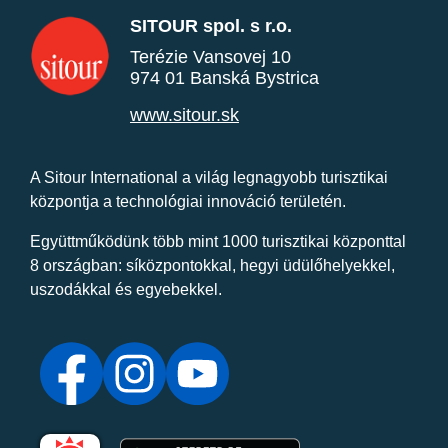
SITOUR spol. s r.o.
Terézie Vansovej 10
974 01 Banská Bystrica
www.sitour.sk
A Sitour International a világ legnagyobb turisztikai
központja a technológiai innováció területén.
Együttműködünk több mint 1000 turisztikai központtal
8 országban: síközpontokkal, hegyi üdülőhelyekkel,
uszodákkal és egyebekkel.