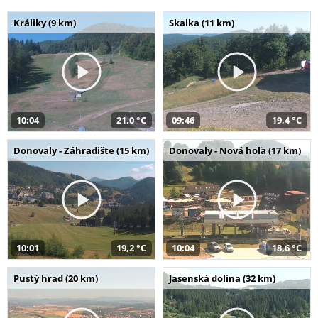
Králiky (9 km)
Skalka (11 km)
10:04
21,0 °C
09:46
19,4 °C
Donovaly - Záhradište (15 km)
Donovaly - Nová hoľa (17 km)
10:01
19,2 °C
10:04
18,6 °C
Pustý hrad (20 km)
Jasenská dolina (32 km)