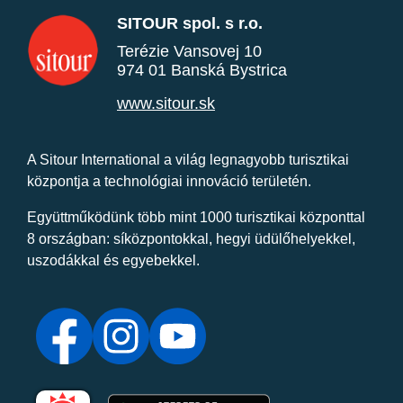
SITOUR spol. s r.o.
Terézie Vansovej 10
974 01 Banská Bystrica
www.sitour.sk
A Sitour International a világ legnagyobb turisztikai
központja a technológiai innováció területén.
Együttműködünk több mint 1000 turisztikai központtal
8 országban: síközpontokkal, hegyi üdülőhelyekkel,
uszodákkal és egyebekkel.