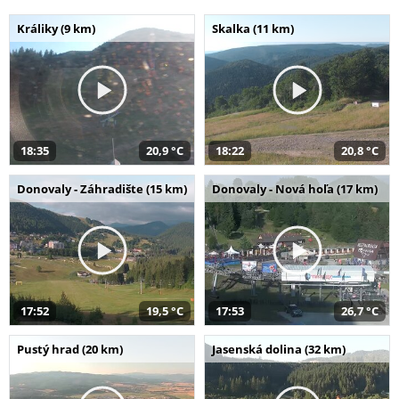
Králiky (9 km)
Skalka (11 km)
18:35
20,9 °C
18:22
20,8 °C
Donovaly - Záhradište (15 km)
Donovaly - Nová hoľa (17 km)
17:52
19,5 °C
17:53
26,7 °C
Pustý hrad (20 km)
Jasenská dolina (32 km)