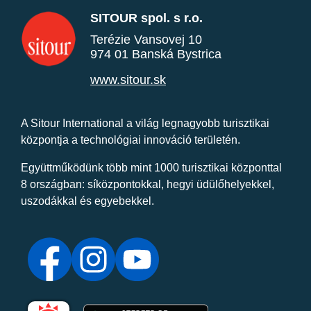
SITOUR spol. s r.o.
Terézie Vansovej 10
974 01 Banská Bystrica
www.sitour.sk
A Sitour International a világ legnagyobb turisztikai
központja a technológiai innováció területén.
Együttműködünk több mint 1000 turisztikai központtal
8 országban: síközpontokkal, hegyi üdülőhelyekkel,
uszodákkal és egyebekkel.