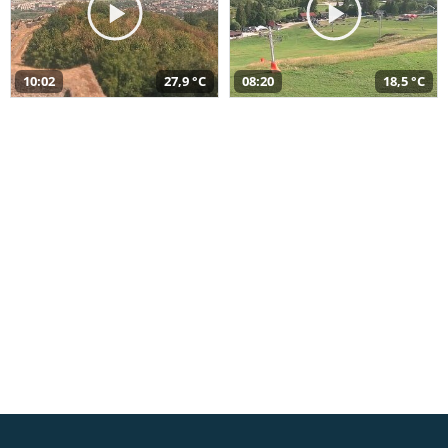
10:02
27,9 °C
08:20
18,5 °C