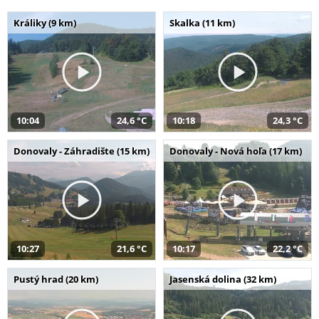
Králiky (9 km)
Skalka (11 km)
10:04
24,6 °C
10:18
24,3 °C
Donovaly - Záhradište (15 km)
Donovaly - Nová hoľa (17 km)
10:27
21,6 °C
10:17
22,2 °C
Pustý hrad (20 km)
Jasenská dolina (32 km)