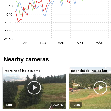
Nearby cameras
Martinské hole (8 km)
Jasenská dolina (15 km)
13:01
20,9 °C
12:55