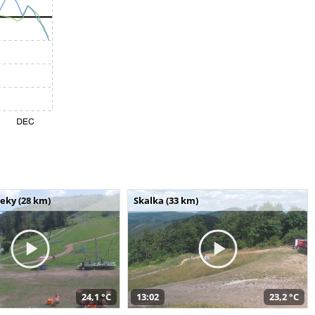
seky (28 km)
Skalka (33 km)
24,1 °C
13:02
23,2 °C