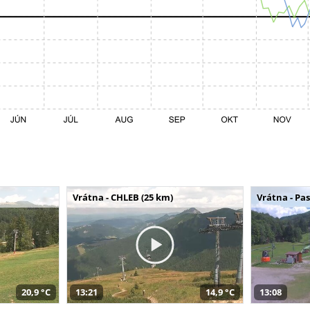
Vrátna - CHLEB (25 km)
Vrátna - Pa
20,9 °C
13:21
14,9 °C
13:08