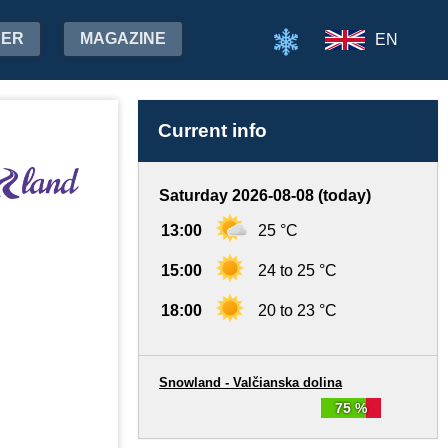
HER
MAGAZINE
EN
Current info
Saturday 2026-08-08 (today)
13:00
25 °C
15:00
24 to 25 °C
18:00
20 to 23 °C
Snowland - Valčianska dolina
75 %