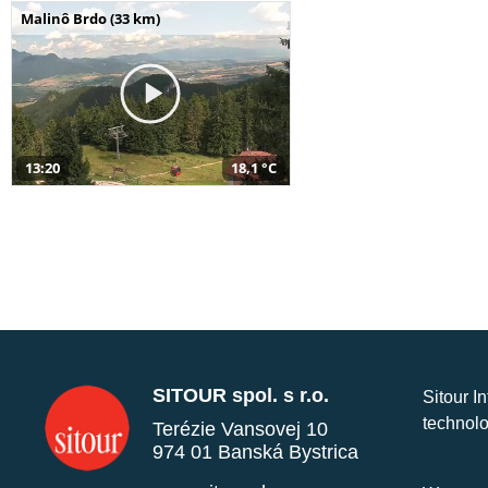
Malinô Brdo (33 km)
13:20
18,1 °C
SITOUR spol. s r.o.
Sitour I
technolo
Terézie Vansovej 10
974 01 Banská Bystrica