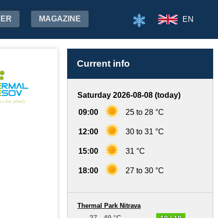
HER
MAGAZINE
EN
Current info
Saturday 2026-08-08 (today)
09:00
25 to 28 °C
12:00
30 to 31 °C
15:00
31 °C
18:00
27 to 30 °C
Thermal Park Nitrava
27 - 40 °C
10 / 10