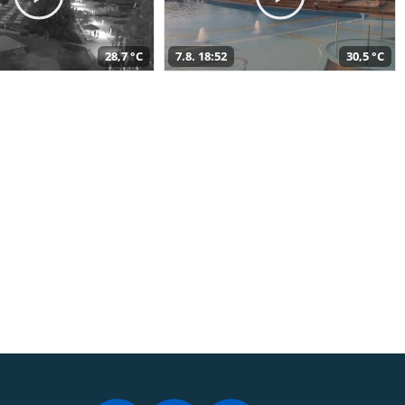
28,7 °C
7.8. 18:52
30,5 °C