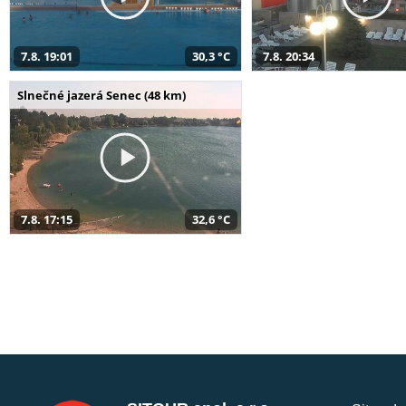
7.8. 19:01
30,3 °C
7.8. 20:34
Slnečné jazerá Senec (48 km)
7.8. 17:15
32,6 °C