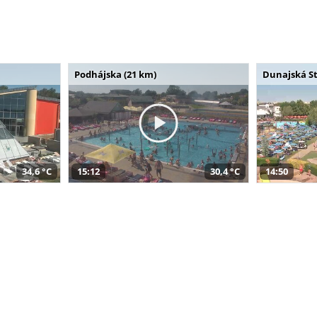
Podhájska (21 km)
Dunajská St
34,6 °C
15:12
30,4 °C
14:50