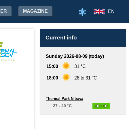
HER
MAGAZINE
EN
Current info
Sunday 2026-08-09 (today)
15:00
31 °C
18:00
28 to 31 °C
Thermal Park Nitrava
27 - 40 °C
10 / 10