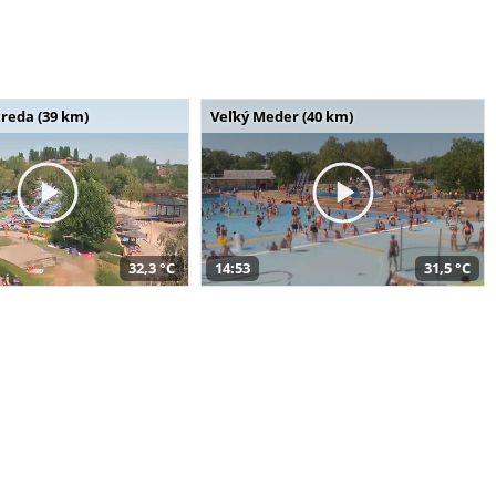
reda (39 km)
Veľký Meder (40 km)
32,3 °C
14:53
31,5 °C