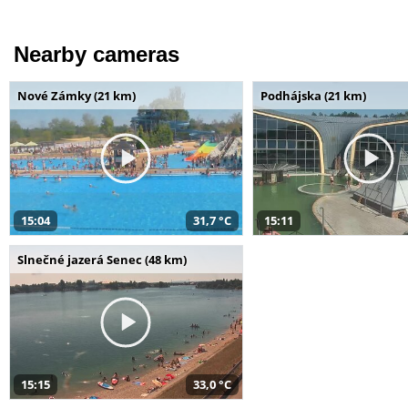
Nearby cameras
Nové Zámky (21 km)
Podhájska (21 km)
15:04
31,7 °C
15:11
Slnečné jazerá Senec (48 km)
15:15
33,0 °C