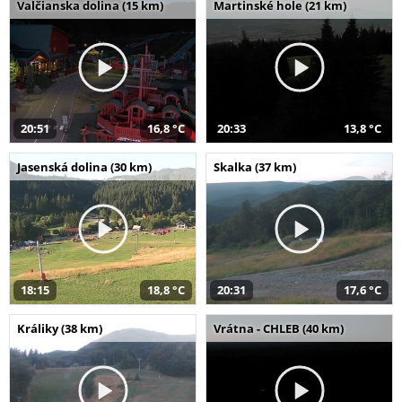
Valčianska dolina (15 km)
Martinské hole (21 km)
20:51
16,8 °C
20:33
13,8 °C
Jasenská dolina (30 km)
Skalka (37 km)
18:15
18,8 °C
20:31
17,6 °C
Králiky (38 km)
Vrátna - CHLEB (40 km)