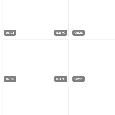
06:03
5,8 °C
06:26
07:50
8,3 °C
08:11