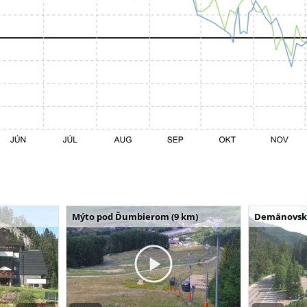
Mýto pod Ďumbierom (9 km)
Demänovská 