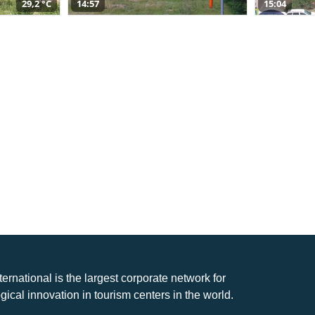
29,2 °C
14:57
15:04
nternational is the largest corporate network for
gical innovation in tourism centers in the world.