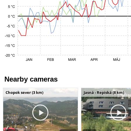
Nearby cameras
Chopok sever (3 km)
Jasná - Repiská (8 km)