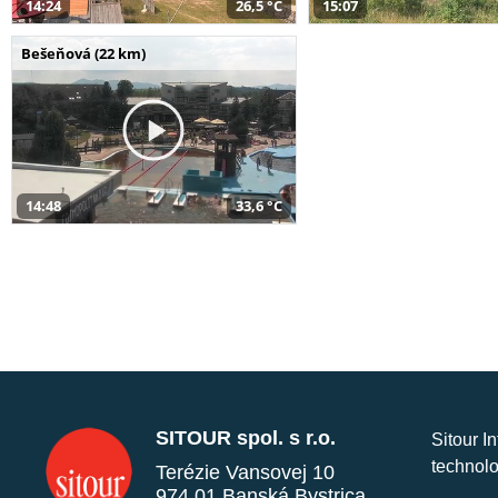
14:24
26,5 °C
15:07
Bešeňová (22 km)
14:48
33,6 °C
SITOUR spol. s r.o.
Sitour I
technolo
Terézie Vansovej 10
974 01 Banská Bystrica