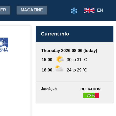
HER
MAGAZINE
EN
Current info
Thursday 2026-08-06 (today)
15:00
30 to 31 °C
18:00
24 to 29 °C
Jasná juh
OPERATION:
75 %