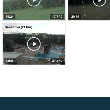
19:24
17,7 °C
20:19
Bešeňová (21 km)
18:48
21,4 °C