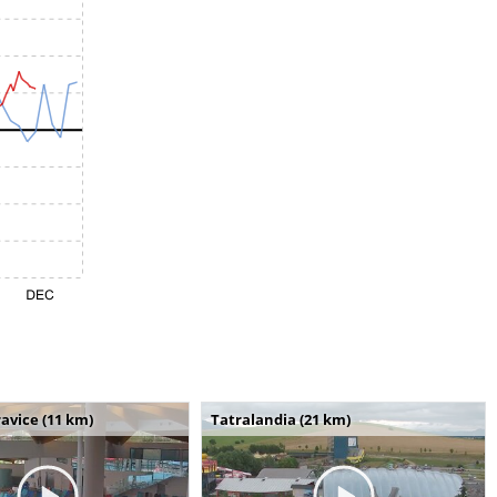
avice (11 km)
Tatralandia (21 km)