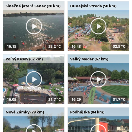
Slnečné jazerá Senec (20 km)
Dunajská Streda (50 km)
16:15
33,2 °C
16:48
32,5 °C
Poľný Kesov (62 km)
Veľký Meder (67 km)
16:05
31,7 °C
16:29
31,7 °C
Nové Zámky (79 km)
Podhájska (84 km)