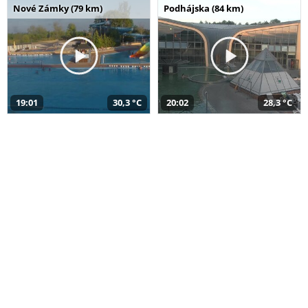
Nové Zámky (79 km)
Podhájska (84 km)
19:01
30,3 °C
20:02
28,3 °C