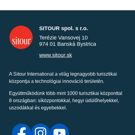
SITOUR spol. s r.o.
Terézie Vansovej 10
974 01 Banská Bystrica
www.sitour.sk
A Sitour International a világ legnagyobb turisztikai
központja a technológiai innováció területén.
Együttműködünk több mint 1000 turisztikai központtal
8 országban: síközpontokkal, hegyi üdülőhelyekkel,
uszodákkal és egyebekkel.