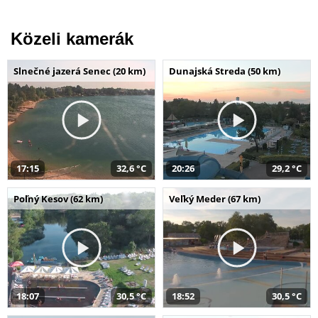
Közeli kamerák
Slnečné jazerá Senec (20 km)
Dunajská Streda (50 km)
17:15
32,6 °C
20:26
29,2 °C
Poľný Kesov (62 km)
Veľký Meder (67 km)
18:07
30,5 °C
18:52
30,5 °C