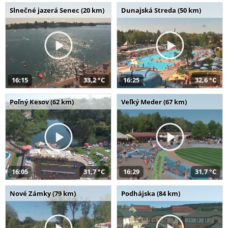
Slnečné jazerá Senec (20 km)
Dunajská Streda (50 km)
16:15
33,2 °C
16:25
32,6 °C
Poľný Kesov (62 km)
Veľký Meder (67 km)
16:05
31,7 °C
16:29
31,7 °C
Nové Zámky (79 km)
Podhájska (84 km)