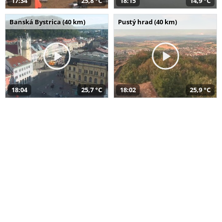
17:34
25,8 °C
18:15
14,9 °C
Banská Bystrica (40 km)
Pustý hrad (40 km)
18:04
25,7 °C
18:02
25,9 °C