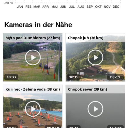
Kameras in der Nähe
Mýto pod Ďumbierom (27 km)
Chopok juh (36 km)
18:33
18:19
19,2 °C
Kurinec - Zelená voda (38 km)
Chopok sever (39 km)