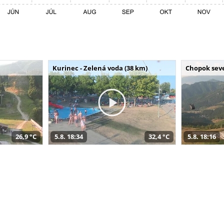
Kurinec - Zelená voda (38 km)
Chopok seve
26,9 °C
5.8. 18:34
32,4 °C
5.8. 18:16