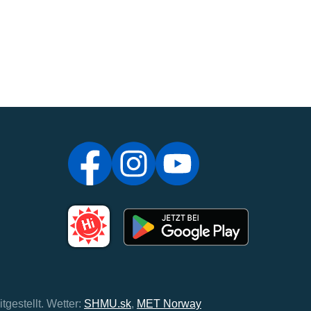
tgestellt.
Wetter:
SHMU.sk
,
MET Norway