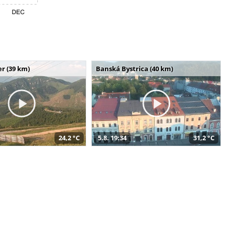
r (39 km)
Banská Bystrica (40 km)
24,2 °C
5.8. 19:34
31,2 °C