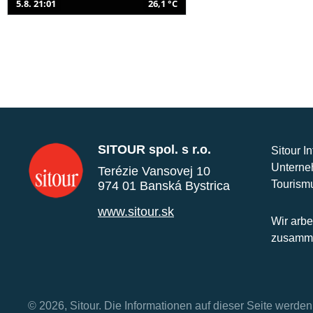
5.8. 21:01
26,1 °C
SITOUR spol. s r.o.
Sitour I
Unterne
Terézie Vansovej 10
Tourism
974 01 Banská Bystrica
www.sitour.sk
Wir arbe
zusamme
© 2026, Sitour. Die Informationen auf dieser Seite werd