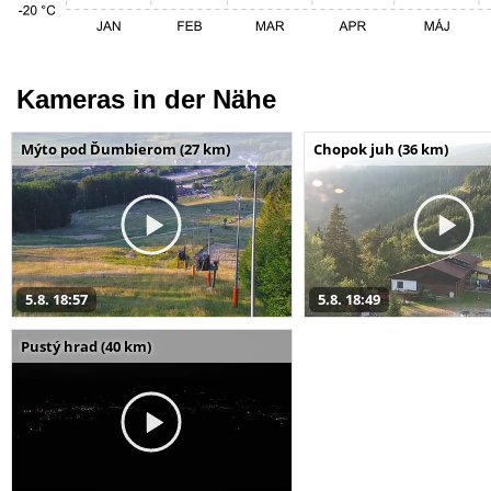
Kameras in der Nähe
Mýto pod Ďumbierom (27 km)
Chopok juh (36 km)
5.8. 18:57
5.8. 18:49
Pustý hrad (40 km)