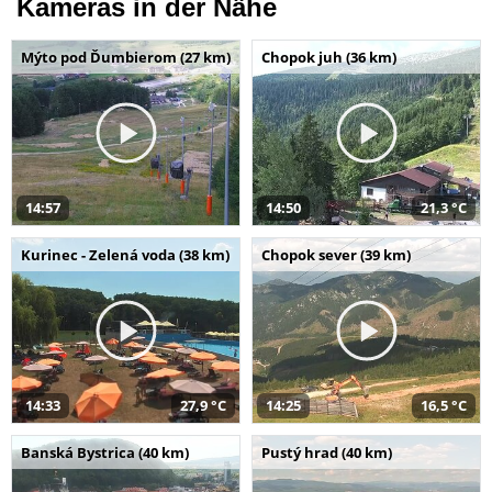
Kameras in der Nähe
Mýto pod Ďumbierom (27 km)
Chopok juh (36 km)
14:57
14:50
21,3 °C
Kurinec - Zelená voda (38 km)
Chopok sever (39 km)
14:33
27,9 °C
14:25
16,5 °C
Banská Bystrica (40 km)
Pustý hrad (40 km)