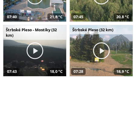
07:40
21,8 °C
07:45
20,8 °C
Štrbské Pleso - Mostíky (32
Štrbské Pleso (32 km)
km)
07:43
18,0 °C
07:28
18,9 °C