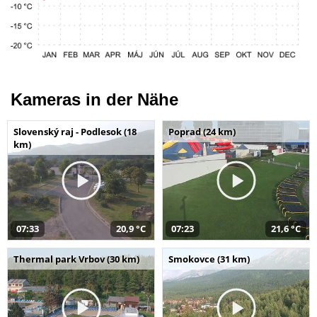
Kameras in der Nähe
Slovenský raj - Podlesok (18
Poprad (24 km)
km)
07:33
20,9 °C
07:23
21,6 °C
Thermal park Vrbov (30 km)
Smokovce (31 km)