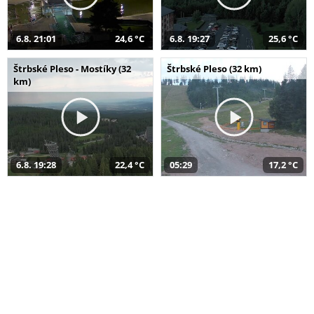
6.8. 21:01
24,6 °C
6.8. 19:27
25,6 °C
Štrbské Pleso - Mostíky (32
Štrbské Pleso (32 km)
km)
6.8. 19:28
22,4 °C
05:29
17,2 °C