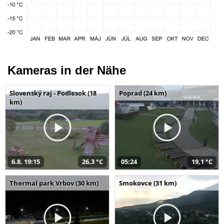
Kameras in der Nähe
Slovenský raj - Podlesok (18
Poprad (24 km)
km)
6.8. 19:15
26,3 °C
05:24
19,1 °C
Thermal park Vrbov (30 km)
Smokovce (31 km)