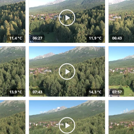
11,4 °C
06:27
11,9 °C
06:43
13,9 °C
07:43
14,3 °C
07:57