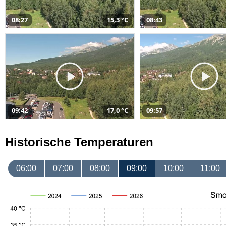
08:27
15,3 °C
08:43
09:42
17,0 °C
09:57
Historische Temperaturen
06:00
07:00
08:00
09:00
10:00
11:00