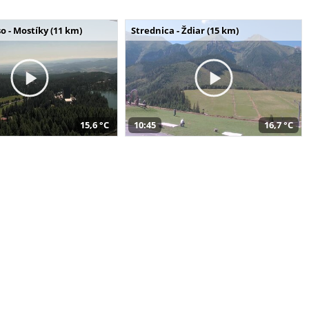
o - Mostíky (11 km)
Strednica - Ždiar (15 km)
15,6 °C
10:45
16,7 °C