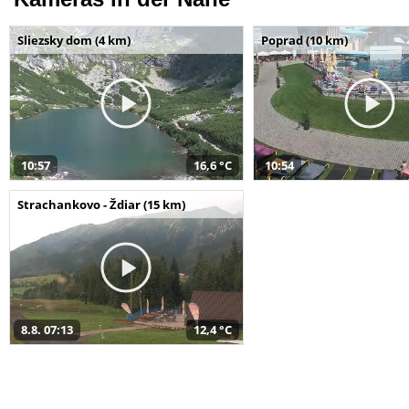
Sliezsky dom (4 km)
Poprad (10 km)
10:57
16,6 °C
10:54
Strachankovo - Ždiar (15 km)
8.8. 07:13
12,4 °C