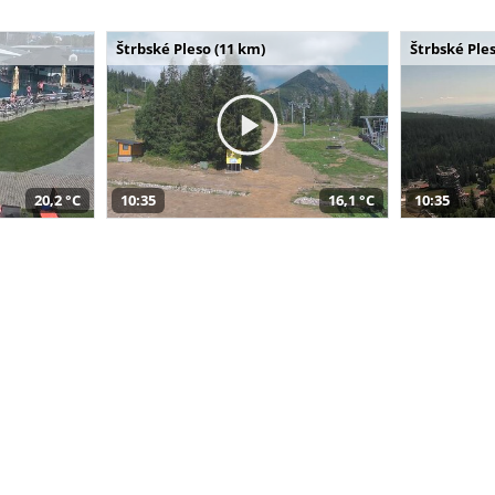
Štrbské Pleso (11 km)
Štrbské Ples
20,2 °C
10:35
16,1 °C
10:35