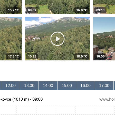
15,7 °C
08:57
16,0 °C
09:13
17,3 °C
10:25
18,0 °C
10:56
12:00
13:00
14:00
15:00
16:00
17:00