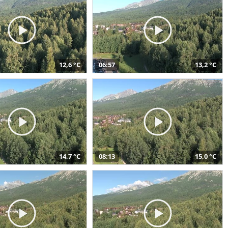
12,6 °C
06:57
13,2 °C
14,7 °C
08:13
15,0 °C