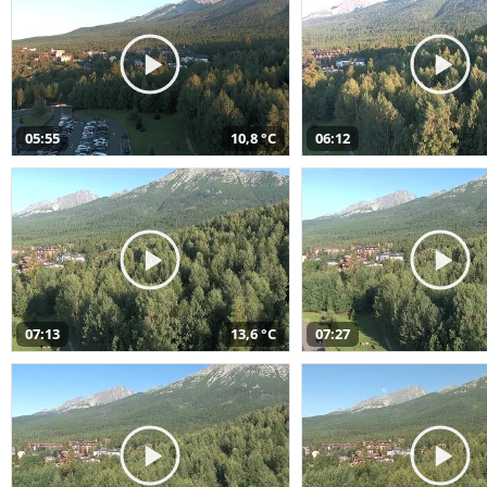
05:55
10,8 °C
06:12
07:13
13,6 °C
07:27