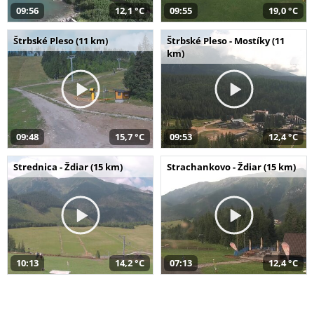
09:56
12,1 °C
09:55
19,0 °C
Štrbské Pleso (11 km)
Štrbské Pleso - Mostíky (11
km)
09:48
15,7 °C
09:53
12,4 °C
Strednica - Ždiar (15 km)
Strachankovo - Ždiar (15 km)
10:13
14,2 °C
07:13
12,4 °C