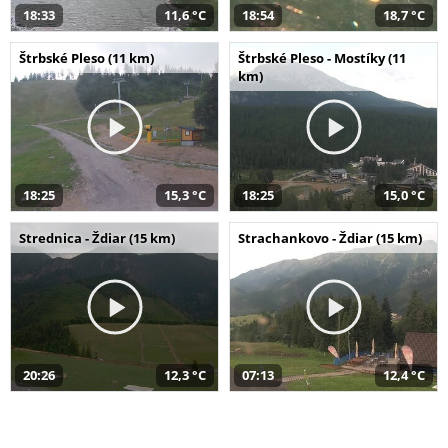
18:33
11,6 °C
18:54
18,7 °C
Štrbské Pleso (11 km)
Štrbské Pleso - Mostíky (11
km)
18:25
15,3 °C
18:25
15,0 °C
Strednica - Ždiar (15 km)
Strachankovo - Ždiar (15 km)
20:26
12,3 °C
07:13
12,4 °C