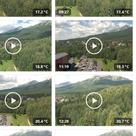
17,2 °C
09:27
17,4 °C
18,8 °C
11:19
19,3 °C
20,4 °C
12:28
20,7 °C