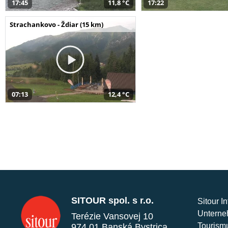
17:45
11,8 °C
17:22
Strachankovo - Ždiar (15 km)
07:13
12,4 °C
SITOUR spol. s r.o.
Sitour I
Unterne
Terézie Vansovej 10
Tourism
974 01 Banská Bystrica