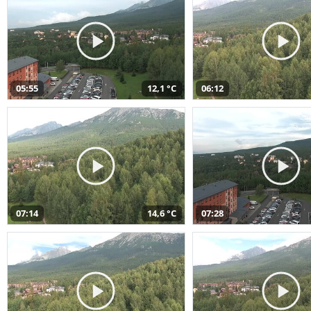
05:55
12,1 °C
06:12
07:14
14,6 °C
07:28