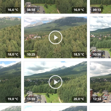
16,6 °C
08:58
16,9 °C
09:13
18,0 °C
10:25
18,5 °C
10:56
19,8 °C
11:59
20,0 °C
12:14