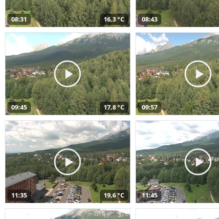
08:31
16,3 °C
08:43
09:45
17,8 °C
09:57
11:35
19,6 °C
11:45