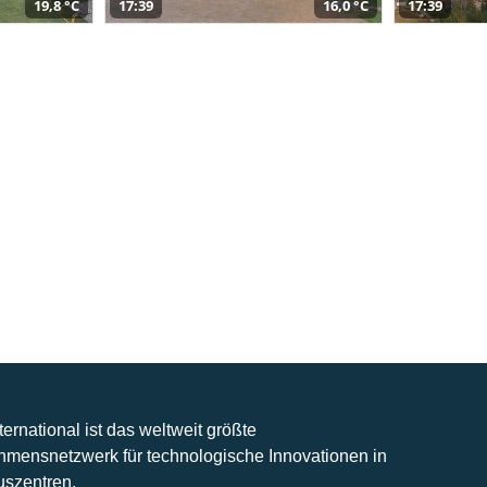
19,8 °C
17:39
16,0 °C
17:39
nternational ist das weltweit größte
hmensnetzwerk für technologische Innovationen in
uszentren.