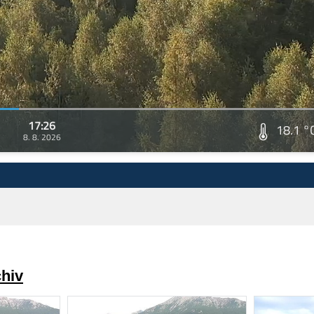
17:26
18.1 °
8. 8. 2026
chiv