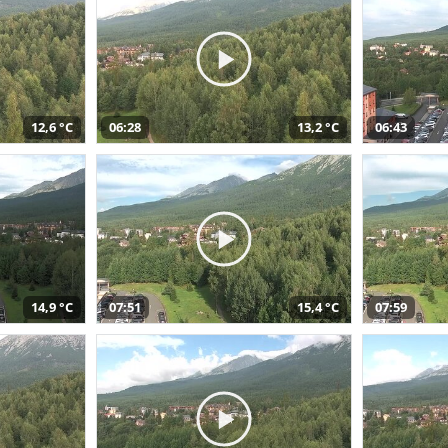
12,6 °C
06:28
13,2 °C
06:43
14,9 °C
07:51
15,4 °C
07:59