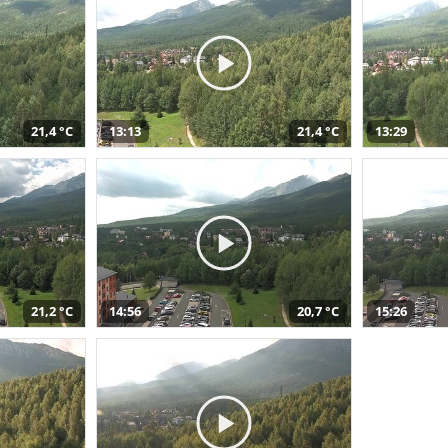
21,4 °C
13:13
21,4 °C
13:29
21,2 °C
14:56
20,7 °C
15:26