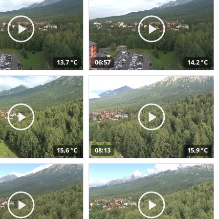
13,7 °C
06:57
14,2 °C
15,6 °C
08:13
15,9 °C