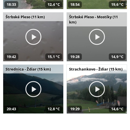
18:33
12,4 °C
18:54
19,6 °C
Štrbské Pleso (11 km)
Štrbské Pleso - Mostíky (11
km)
19:42
15,1 °C
19:28
14,9 °C
Strednica - Ždiar (15 km)
Strachankovo - Ždiar (15 km)
20:43
12,8 °C
19:29
14,6 °C