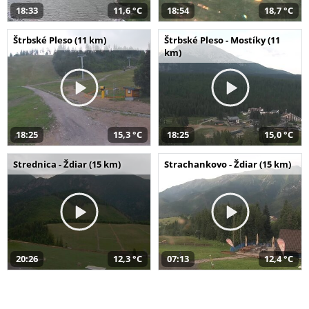
18:33
11,6 °C
18:54
18,7 °C
Štrbské Pleso (11 km)
Štrbské Pleso - Mostíky (11
km)
18:25
15,3 °C
18:25
15,0 °C
Strednica - Ždiar (15 km)
Strachankovo - Ždiar (15 km)
20:26
12,3 °C
07:13
12,4 °C