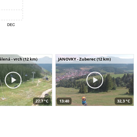
álená - vrch (12 km)
JANOVKY - Zuberec (12 km)
27,7 °C
13:40
32,3 °C