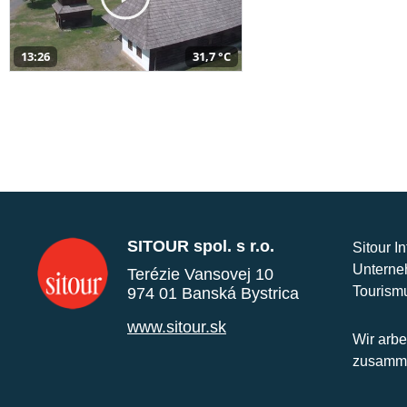
13:26
31,7 °C
SITOUR spol. s r.o.
Sitour I
Unterne
Terézie Vansovej 10
Tourism
974 01 Banská Bystrica
www.sitour.sk
Wir arbe
zusamme