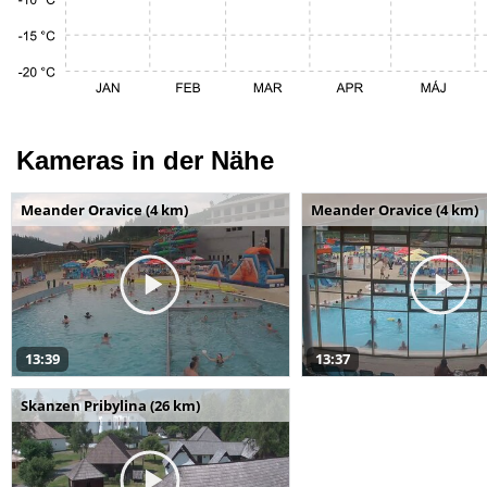
Kameras in der Nähe
Meander Oravice (4 km)
Meander Oravice (4 km)
13:39
13:37
Skanzen Pribylina (26 km)