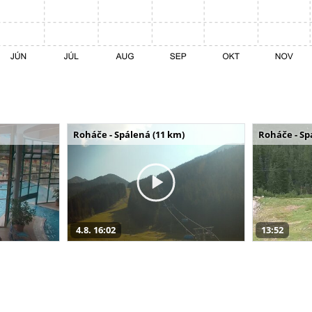
Roháče - Spálená (11 km)
Roháče - Sp
4.8. 16:02
13:52