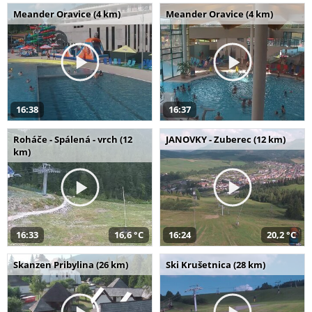
Meander Oravice (4 km)
Meander Oravice (4 km)
16:38
16:37
Roháče - Spálená - vrch (12
JANOVKY - Zuberec (12 km)
km)
16:33
16,6 °C
16:24
20,2 °C
Skanzen Pribylina (26 km)
Ski Krušetnica (28 km)