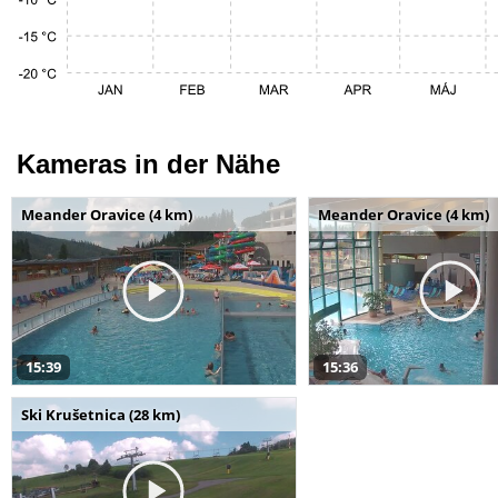
Kameras in der Nähe
Meander Oravice (4 km)
Meander Oravice (4 km)
15:39
15:36
Ski Krušetnica (28 km)