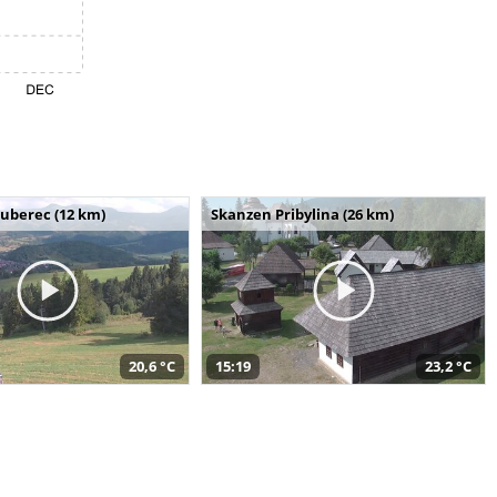
uberec (12 km)
Skanzen Pribylina (26 km)
20,6 °C
15:19
23,2 °C