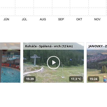
Roháče - Spálená - vrch (12 km)
JANOVKY - Z
15:29
17,3 °C
15:24