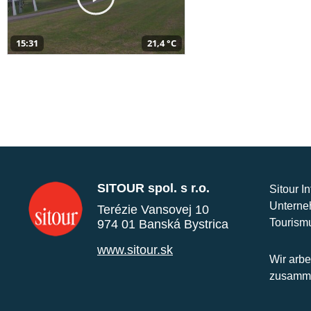
15:31
21,4 °C
SITOUR spol. s r.o.
Sitour I
Unterne
Terézie Vansovej 10
Tourism
974 01 Banská Bystrica
www.sitour.sk
Wir arbe
zusamme