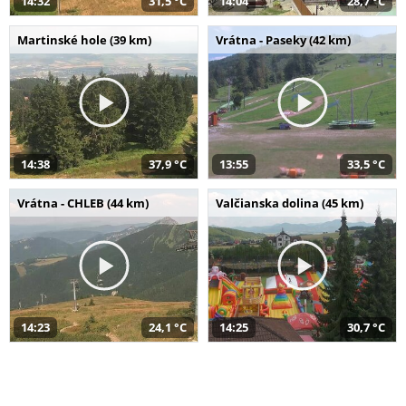
14:32
31,5 °C
14:04
28,7 °C
Martinské hole (39 km)
Vrátna - Paseky (42 km)
14:38
37,9 °C
13:55
33,5 °C
Vrátna - CHLEB (44 km)
Valčianska dolina (45 km)
14:23
24,1 °C
14:25
30,7 °C