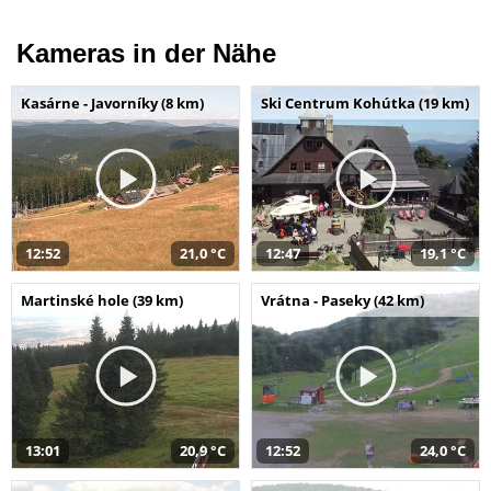
Kameras in der Nähe
Kasárne - Javorníky (8 km)
Ski Centrum Kohútka (19 km)
12:52
21,0 °C
12:47
19,1 °C
Martinské hole (39 km)
Vrátna - Paseky (42 km)
13:01
20,9 °C
12:52
24,0 °C