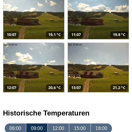
10:07
19,1 °C
11:07
19,8 °C
12:07
20,6 °C
13:07
21,2 °C
Historische Temperaturen
06:00
09:00
12:00
15:00
18:00