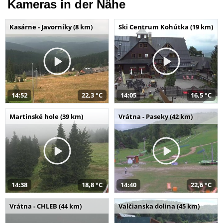
Kameras in der Nähe
Kasárne - Javorníky (8 km)
Ski Centrum Kohútka (19 km)
14:52
22,3 °C
14:05
16,5 °C
Martinské hole (39 km)
Vrátna - Paseky (42 km)
14:38
18,8 °C
14:40
22,6 °C
Vrátna - CHLEB (44 km)
Valčianska dolina (45 km)