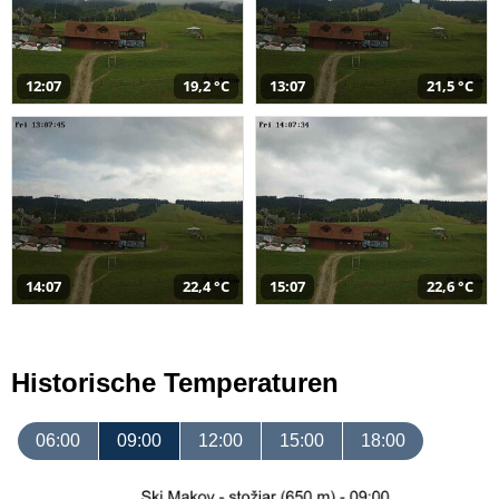
12:07
19,2 °C
13:07
21,5 °C
14:07
22,4 °C
15:07
22,6 °C
Historische Temperaturen
06:00
09:00
12:00
15:00
18:00