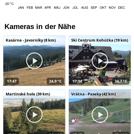
Kameras in der Nähe
Kasárne - Javorníky (8 km)
Ski Centrum Kohútka (19 km)
17:47
24,9 °C
17:34
24,7 °C
Martinské hole (39 km)
Vrátna - Paseky (42 km)