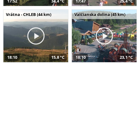
17:52
34,4 °C
17:47
25,4 °C
Vrátna - CHLEB (44 km)
Valčianska dolina (45 km)
18:10
15,8 °C
18:10
23,1 °C