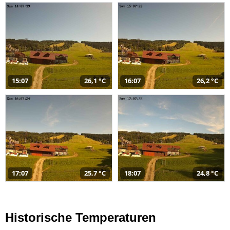
15:07
26,1 °C
16:07
26,2 °C
17:07
25,7 °C
18:07
24,8 °C
Historische Temperaturen