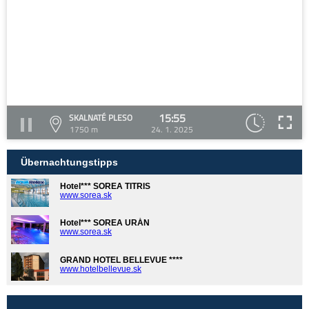
15:55
SKALNATÉ PLESO
1750 m
24. 1. 2025
Übernachtungstipps
Hotel*** SOREA TITRIS
www.sorea.sk
Hotel*** SOREA URÁN
www.sorea.sk
GRAND HOTEL BELLEVUE ****
www.hotelbellevue.sk