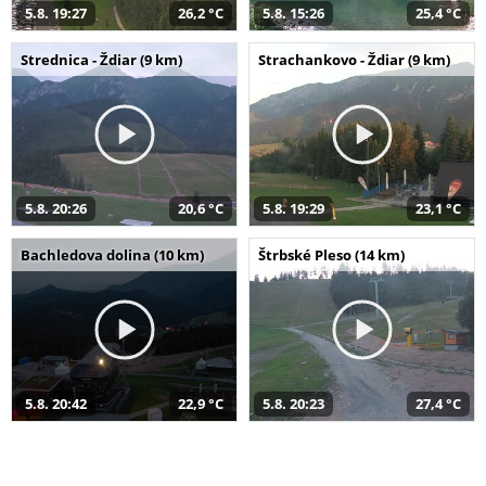
5.8. 19:27
26,2 °C
5.8. 15:26
25,4 °C
Strednica - Ždiar (9 km)
Strachankovo - Ždiar (9 km)
5.8. 20:26
20,6 °C
5.8. 19:29
23,1 °C
Bachledova dolina (10 km)
Štrbské Pleso (14 km)
5.8. 20:42
22,9 °C
5.8. 20:23
27,4 °C