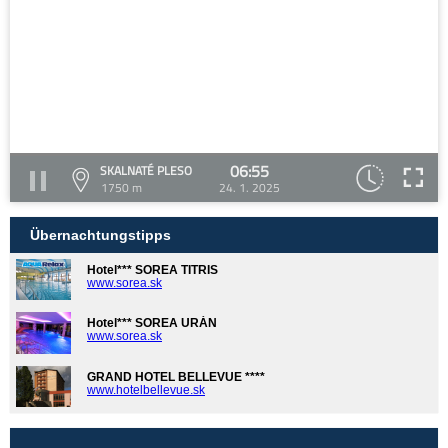
06:55
SKALNATÉ PLESO
1750 m
24. 1. 2025
Übernachtungstipps
Hotel*** SOREA TITRIS
www.sorea.sk
Hotel*** SOREA URÁN
www.sorea.sk
GRAND HOTEL BELLEVUE ****
www.hotelbellevue.sk