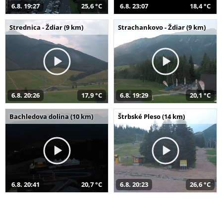
6.8. 19:27
25,6 °C
6.8. 23:07
18,4 °C
Strednica - Ždiar (9 km)
Strachankovo - Ždiar (9 km)
6.8. 20:26
17,9 °C
6.8. 19:29
20,1 °C
Bachledova dolina (10 km)
Štrbské Pleso (14 km)
6.8. 20:41
20,7 °C
6.8. 20:23
26,6 °C